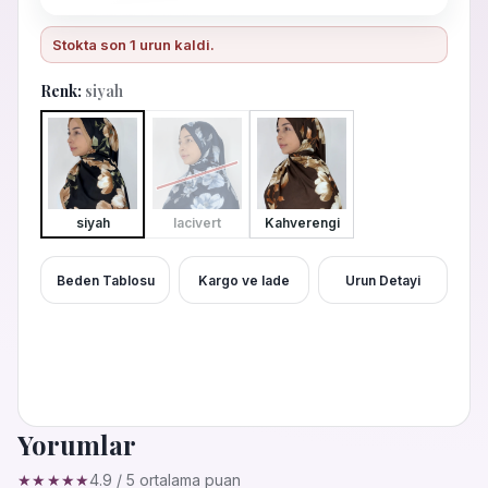
Stokta son
1
urun kaldi.
Renk:
siyah
siyah
lacivert
Kahverengi
Beden Tablosu
Kargo ve Iade
Urun Detayi
Yorumlar
★★★★★
4.9 / 5 ortalama puan