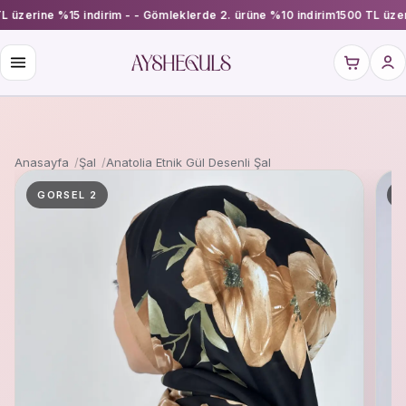
L üzerine %15 indirim - - Gömleklerde 2. ürüne %10 indirim
1500 TL üzer
Anasayfa
Şal
Anatolia Etnik Gül Desenli Şal
GORSEL 2
G