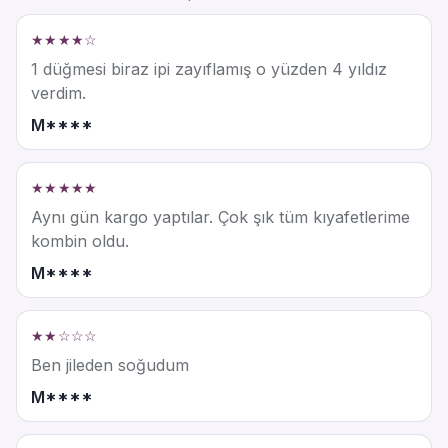
★★★★☆
1 düğmesi biraz ipi zayıflamış o yüzden 4 yıldız
verdim.
M****
★★★★★
Aynı gün kargo yaptılar. Çok şık tüm kıyafetlerime
kombin oldu.
M****
★★☆☆☆
Ben jileden soğudum
M****