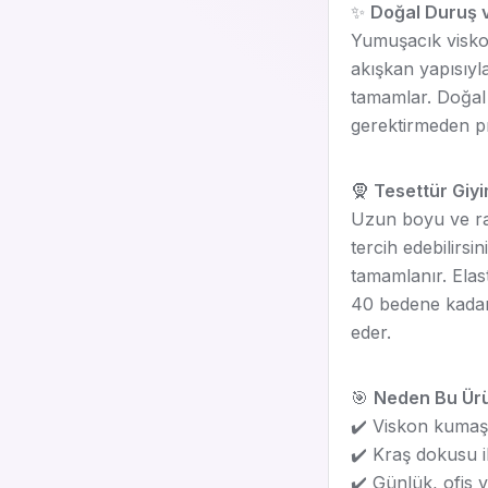
✨
Doğal Duruş 
Yumuşacık viskon
akışkan yapısıyl
tamamlar. Doğal
gerektirmeden pr
🧕
Tesettür Giy
Uzun boyu ve rah
tercih edebilirsi
tamamlanır. Elas
40 bedene kadar 
eder.
🎯
Neden Bu Ür
✔️ Viskon kumaş i
✔️ Kraş dokusu i
✔️ Günlük, ofis 