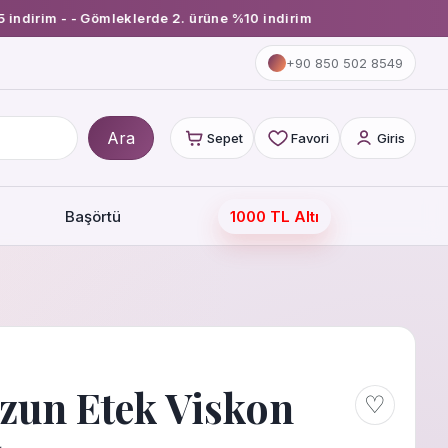
dirim - - Gömleklerde 2. ürüne %10 indirim
+90 850 502 8549
Ara
Sepet
Favori
Giris
Başörtü
1000 TL Altı
zun Etek Viskon
♡