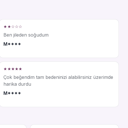
★★☆☆☆
Ben jileden soğudum
M****
★★★★★
Çok beğendim tam bedeninizi alabilirsiniz üzerimde
harika durdu
M****