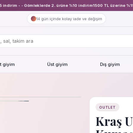
dirim - - Gömleklerde 2. ürüne %10 indirim
1500 TL üzerine %15 in
14 gün içinde kolay iade ve değişim
lt giyim
Üst giyim
Dış giyim
1
/
4
OUTLET
Kraş U