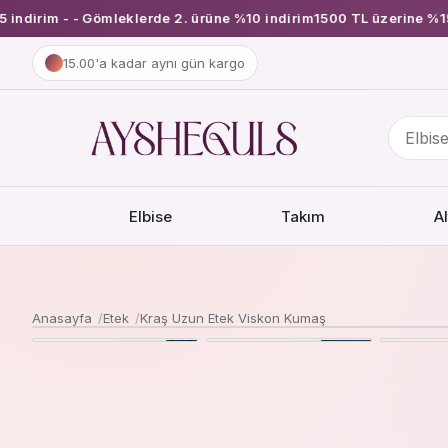
dirim - - Gömleklerde 2. ürüne %10 indirim
1500 TL üzerine %15 in
15.00'a kadar aynı gün kargo
Urun
ara
Elbise
Takım
A
Anasayfa
Etek
Kraş Uzun Etek Viskon Kumaş