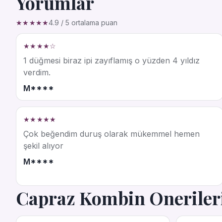
Yorumlar
★★★★★
4.9 / 5 ortalama puan
★★★★☆
1 düğmesi biraz ipi zayıflamış o yüzden 4 yıldız
verdim.
M****
★★★★★
Çok beğendim duruş olarak mükemmel hemen
şekil alıyor
M****
Capraz Kombin Oneriler