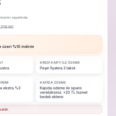
ş
kisinin sepetinde
 219.90
A
 üzeri %10 indirim
AT
KREDI KARTI ILE ÖDEME
ğustos
Peşin fiyatına 3 taksit
IRIMI
KAPIDA ODEME
a ekstra %3
Kapida odeme ile siparis
verebilirsiniz. +20 TL hizmet
bedeli eklenir.
kaldi.