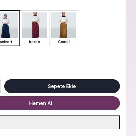
lacivert
bordo
Camel
Sepete Ekle
Hemen Al