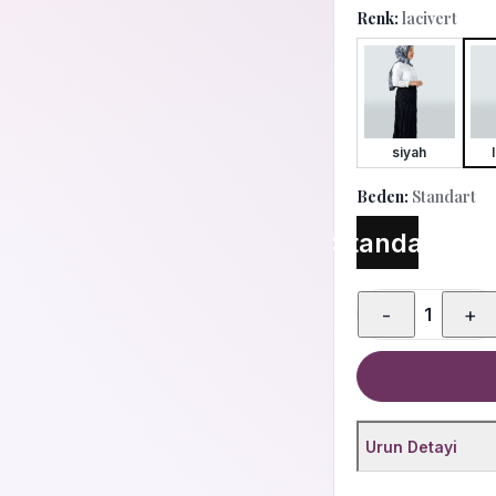
Renk:
lacivert
siyah
Beden:
Standart
Standart
-
+
1
Urun Detayi