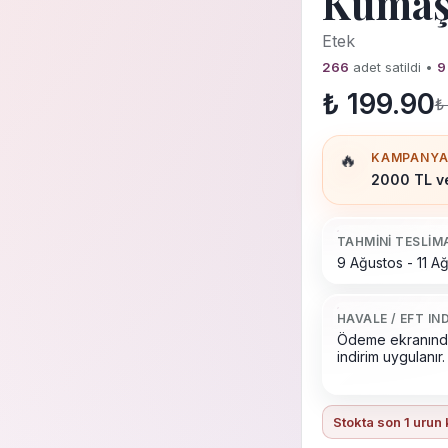
Kuma
Etek
266
adet satildi •
9
₺ 199.90
₺
🔥
KAMPANY
2000 TL ve
TAHMINI TESLIM
9 Ağustos - 11 A
HAVALE / EFT IND
Ödeme ekranınd
indirim uygulanır.
Stokta son
1
urun 