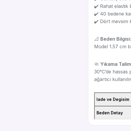
✔️ Rahat elastik 
✔️ 40 bedene k
✔️ Dört mevsim ku
📐
Beden Bilgisi:
Model 1.57 cm b
🧼
Yıkama Talima
30°C’de hassas p
ağartıcı kullanıl
Iade ve Degisim
Beden Detay