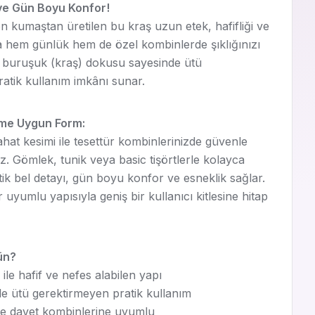
ve Gün Boyu Konfor!
 kumaştan üretilen bu kraş uzun etek, hafifliği ve
a hem günlük hem de özel kombinlerde şıklığınızı
 buruşuk (kraş) dokusu sayesinde ütü
atik kullanım imkânı sunar.
ime Uygun Form:
at kesimi ile tesettür kombinlerinizde güvenle
niz. Gömlek, tunik veya basic tişörtlerle kolayca
tik bel detayı, gün boyu konfor ve esneklik sağlar.
uyumlu yapısıyla geniş bir kullanıcı kitlesine hitap
ün?
le hafif ve nefes alabilen yapı
le ütü gerektirmeyen pratik kullanım
ve davet kombinlerine uyumlu