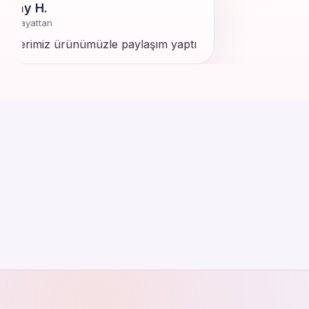
nay H.
l hayattan
şterimiz ürünümüzle paylaşım yaptı