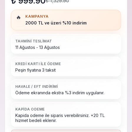
₺ 999.90
₺ 1,329.90
🔥
KAMPANYA
2000 TL ve üzeri %10 indirim
TAHMINI TESLIMAT
11 Ağustos - 13 Ağustos
KREDI KARTI ILE ÖDEME
Peşin fiyatına 3 taksit
HAVALE / EFT INDIRIMI
Ödeme ekranında ekstra %3 indirim uygulanır.
KAPIDA ODEME
Kapida odeme ile siparis verebilirsiniz. +20 TL
hizmet bedeli eklenir.