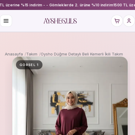
TL üzerine %15 indirim - - Gömleklerde 2. ürüne %10 indirim
1500 TL üze
Anasayfa
Takım
Oysho Düğme Detaylı Beli Kemerli İkili Takım
GORSEL 1