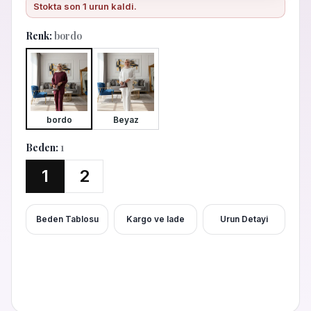
Stokta son
1
urun kaldi.
Renk:
bordo
bordo
Beyaz
Beden:
1
1
2
Beden Tablosu
Kargo ve Iade
Urun Detayi