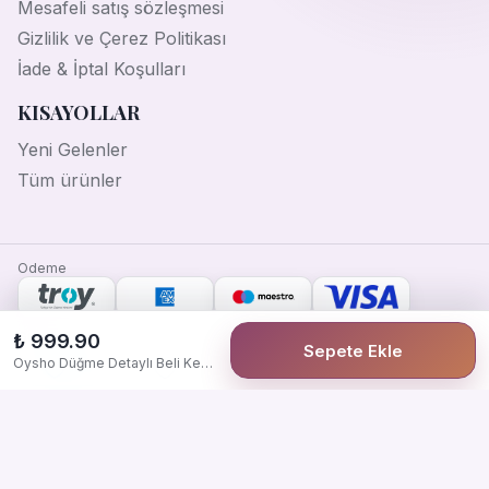
Mesafeli satış sözleşmesi
Gizlilik ve Çerez Politikası
İade & İptal Koşulları
KISAYOLLAR
Yeni Gelenler
Tüm ürünler
Odeme
Guven
₺ 999.90
Sepete Ekle
Oysho Düğme Detaylı Beli Kemerli İkili Takım
2021 Tüm hakları saklıdır. Raşit Şeran tarafından tasarlandı.
Facebook
İnstagram