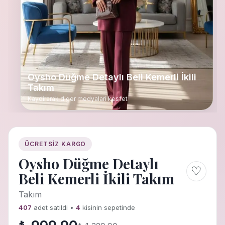
Oysho Düğme Detaylı Beli Kemerli İkili
Takım
Kaydirarak diger medyalari kesfet
ÜCRETSIZ KARGO
Oysho Düğme Detaylı
♡
Beli Kemerli İkili Takım
Takım
407
adet satildi •
4
kisinin sepetinde