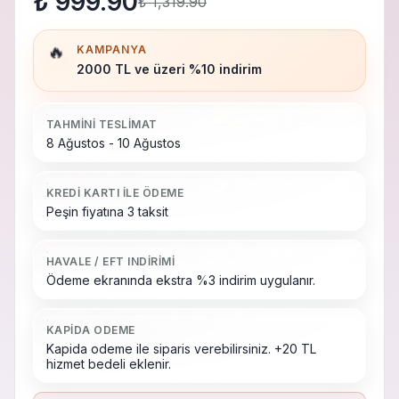
₺ 999.90
₺ 1,319.90
🔥
KAMPANYA
2000 TL ve üzeri %10 indirim
TAHMINI TESLIMAT
8 Ağustos - 10 Ağustos
KREDI KARTI ILE ÖDEME
Peşin fiyatına 3 taksit
HAVALE / EFT INDIRIMI
Ödeme ekranında ekstra %3 indirim uygulanır.
KAPIDA ODEME
Kapida odeme ile siparis verebilirsiniz. +20 TL
hizmet bedeli eklenir.