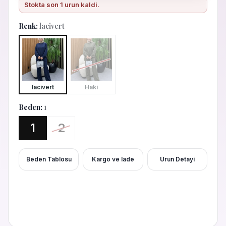
Stokta son
1
urun kaldi.
Renk:
lacivert
lacivert
Haki
Beden:
1
1
2
Beden Tablosu
Kargo ve Iade
Urun Detayi