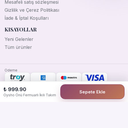
Mesafeli satış sözleşmesi
Gizlilik ve Çerez Politikası
İade & İptal Koşulları
KISAYOLLAR
Yeni Gelenler
Tüm ürünler
Odeme
Guven
₺ 999.90
Sepete Ekle
Oysho Önü Fermuarlı İkili Takım
2021 Tüm hakları saklıdır. Raşit Şeran tarafından tasarlandı.
Facebook
İnstagram