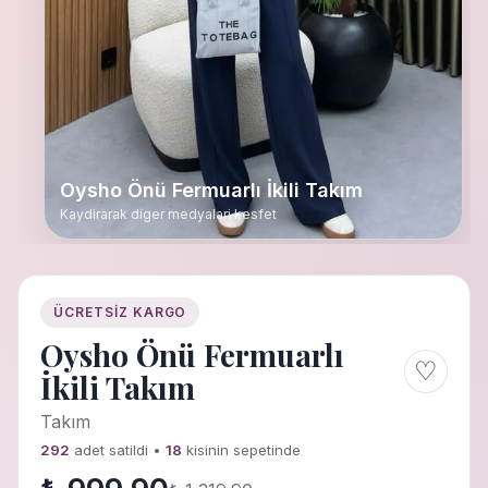
Oysho Önü Fermuarlı İkili Takım
Kaydirarak diger medyalari kesfet
ÜCRETSIZ KARGO
Oysho Önü Fermuarlı
♡
İkili Takım
Takım
292
adet satildi •
18
kisinin sepetinde